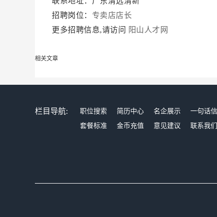
联系地址：广东清远清新
招聘岗位：
专卖店店长
更多招聘信息,请访问
阳山人才网
相关文章
栏目导航:
职位搜索
简历中心
名企展示
一句话
套餐标准
金币充值
意见建议
联系我