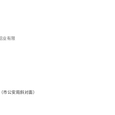
理
铝业有限
卡（市公安局斜对面）