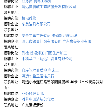
招聘岗位：
业务员
机电工程师
招聘企业：
清远黄腾峡生态旅游开发有限公司
联系地址：
招聘岗位：
机电维修
招聘企业：
华美洁具有限公司
联系地址：
招聘岗位：
安全主管∕主任∕专员
维修部经理助理
招聘企业：
清远市银奥门窗有限公司 广东豪美铝业有限
联系地址：
招聘岗位：
质检
普通焊工
门窗生产加工
招聘企业：
中科华飞（清远）管业有限公司
联系地址：
招聘岗位：
仓库管理兼质检
车床工
招聘企业：
清远华盈卫浴洁具行
联系地址：清远小市连江路碧翠园首层35-40卡（市公安局斜对
面）
招聘岗位：
业务经理
店长
招聘企业：
雅芳中国清新总代理
联系地址：广东清远清新