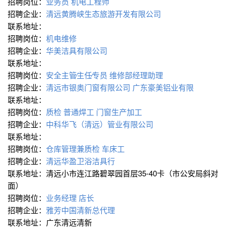
招聘岗位：
业务员
机电工程师
招聘企业：
清远黄腾峡生态旅游开发有限公司
联系地址：
招聘岗位：
机电维修
招聘企业：
华美洁具有限公司
联系地址：
招聘岗位：
安全主管∕主任∕专员
维修部经理助理
招聘企业：
清远市银奥门窗有限公司 广东豪美铝业有限
联系地址：
招聘岗位：
质检
普通焊工
门窗生产加工
招聘企业：
中科华飞（清远）管业有限公司
联系地址：
招聘岗位：
仓库管理兼质检
车床工
招聘企业：
清远华盈卫浴洁具行
联系地址：清远小市连江路碧翠园首层35-40卡（市公安局斜对
面）
招聘岗位：
业务经理
店长
招聘企业：
雅芳中国清新总代理
联系地址：广东清远清新