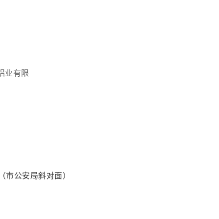
理
铝业有限
卡（市公安局斜对面）