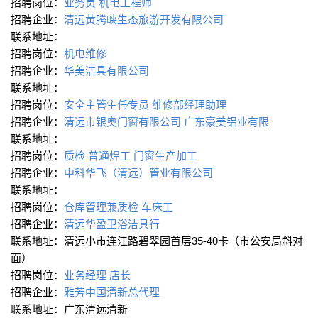
招聘岗位：
业务员
机电工程师
招聘企业：
清远黄腾峡生态旅游开发有限公司
联系地址：
招聘岗位：
机电维修
招聘企业：
华美洁具有限公司
联系地址：
招聘岗位：
安全主管∕主任∕专员
维修部经理助理
招聘企业：
清远市银奥门窗有限公司 广东豪美铝业有限
联系地址：
招聘岗位：
质检
普通焊工
门窗生产加工
招聘企业：
中科华飞（清远）管业有限公司
联系地址：
招聘岗位：
仓库管理兼质检
车床工
招聘企业：
清远华盈卫浴洁具行
联系地址：清远小市连江路碧翠园首层35-40卡（市公安局斜对
面）
招聘岗位：
业务经理
店长
招聘企业：
雅芳中国清新总代理
联系地址：广东清远清新