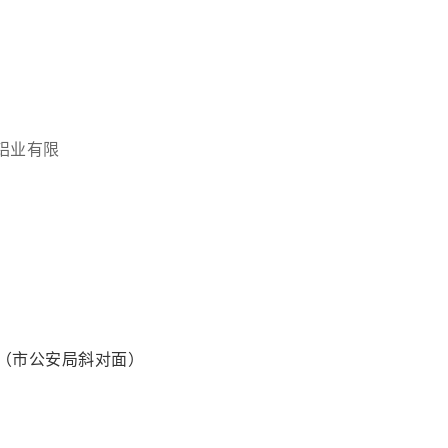
员
铝业有限
卡（市公安局斜对面）