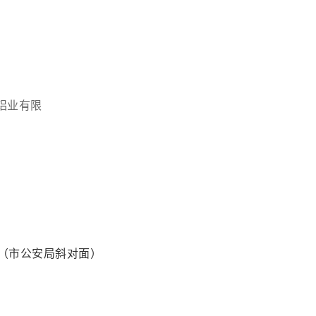
理
铝业有限
卡（市公安局斜对面）